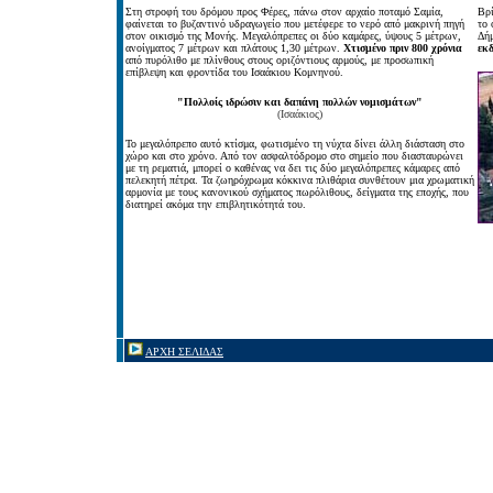
Στη στροφή του δρόμου προς Φέρες, πάνω στον αρχαίο ποταμό Σαμία,
Βρί
φαίνεται το βυζαντινό υδραγωγείο που μετέφερε το νερό από μακρινή πηγή
το
στον οικισμό της Μονής. Μεγαλόπρεπες οι δύο καμάρες, ύψους 5 μέτρων,
Δή
ανοίγματος 7 μέτρων και πλάτους 1,30 μέτρων.
Χτισμένο πριν 800 χρόνια
εκ
από πυρόλιθο με πλίνθους στους οριζόντιους αρμούς, με προσωπική
επίβλεψη και φροντίδα του Ισαάκιου Κομνηνού.
"Πολλοίς ιδρώσιν και δαπάνη πολλών νομισμάτων"
(Ισαάκιος)
Το μεγαλόπρεπο αυτό κτίσμα, φωτισμένο τη νύχτα δίνει άλλη διάσταση στο
χώρο και στο χρόνο. Από τον ασφαλτόδρομο στο σημείο που διασταυρώνει
με τη ρεματιά, μπορεί ο καθένας να δει τις δύο μεγαλόπρεπες κάμαρες από
πελεκητή πέτρα. Τα ζωηρόχρωμα κόκκινα πλιθάρια συνθέτουν μια χρωματική
αρμονία με τους κανονικού σχήματος πωρόλιθους, δείγματα της εποχής, που
διατηρεί ακόμα την επιβλητικότητά του.
ΑΡΧΗ ΣΕΛΙΔΑΣ