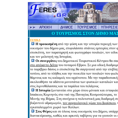
Ο ΤΟΥΡΙΣΜΟΣ ΣΤΟΝ ΔΗΜΟ ΜΑ
ΓΕΝΙΚΑ
Η προικισμένη
από την φύση και την ιστορία περιοχή τω
οικισμών του δήμου μας, επιφυλάσσει σπάνιες εμπειρίες στον
επισκέπτη, τον παρατηρητή και φωτογράφο πουλιών, τον ειδι
και τον μελετητή της Ιστορίας.
Οι συνεργάτες
του Δημοτικού Τουριστικού Κέντρου θα σα
στο απέραντο Δέλτα
του ποταμού Εβρου. Σε μια οδική διαδρομ
το παρέβριο δάσος ο επισκέπτης θα σαγηνευτεί από την επιβλη
τοπίου, από το πλήθος και την ποικιλία των πουλιών που φωλ
θάμνους και τις καλαμιές του υγρότοπου. Με την παραδοσιακ
ακολουθήσει τα υδάτινα μονοπάτια των φυσικών καναλιών και
στις λιμνοθάλασσες και τα παράλια του πελάγους.
Η Ιστορία
ζωντανεύει στο χώρο όπου μόνασε και ενταφιά
Ισαάκιος Κομνηνός στο ναό της Παναγίας Κοσμοσώτειρας, το
Μονής της Βήρας. Στη συνέχεια η πολιτιστική μας διαδρομή σ
βυζαντινό υδραγωγείο,
τον αρχαιολογικό χώρο του Δορίσκου
,
εγκαταλειμμένο χωριό των Κοίλων.
Στις Φέρες
και σε όλους τους οικισμούς του Δήμου, υπάρχ
διανυκτέρευσης, καθώς και αρκετές ταβέρνες για να γευτούν οι